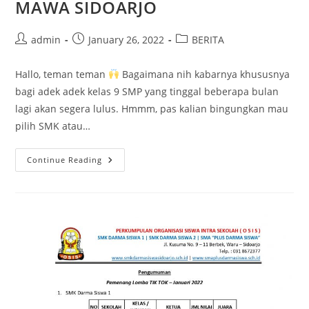
MAWA SIDOARJO
Post
Post
Post
admin
January 26, 2022
BERITA
author:
published:
category:
Hallo, teman teman
Bagaimana nih kabarnya khususnya
bagi adek adek kelas 9 SMP yang tinggal beberapa bulan
lagi akan segera lulus. Hmmm, pas kalian bingungkan mau
pilih SMK atau…
INFO
Continue Reading
PPDB
SMK
–
SMA
PLUS
MAWA
SIDOARJO