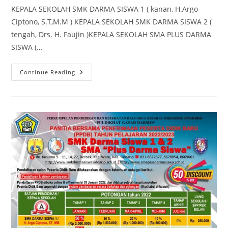
KEPALA SEKOLAH SMK DARMA SISWA 1 ( kanan, H.Argo
Ciptono, S.T,M.M ) KEPALA SEKOLAH SMK DARMA SISWA 2 (
tengah, Drs. H. Faujin )KEPALA SEKOLAH SMA PLUS DARMA
SISWA (…
RAPAT
Continue Reading
PERTEMUAN
WALI
MURID
KELAS
12
BERSAMA
DENGAN
SATUAN
PENDIDIKAN
SMK-
SMA
PLUS
MAWA
MENGENAI
UJIAN
SEKOLAH
&
RENCANA
WISATA
DI
YOGYAKARTA