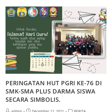
SISTEM
PENDIDIKAN
DI
SMA
PLUS
DARMA
SISWA
PERINGATAN HUT PGRI KE-76 DI
SMK-SMA PLUS DARMA SISWA
SECARA SIMBOLIS.
Post
Post
Post
admin
December 12, 2021
BERITA