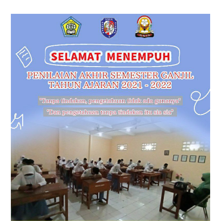
PEDULI
ERUPSI
GUNUNG
SEMERU