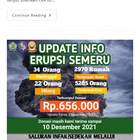
INFO
Continue Reading
LOMBA
VLOG
TIKTOK
AKU,KAMU
&
MAWA