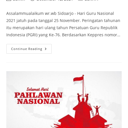
author:
published:
category:
Assalammualaikum wr.wb Sidoarjo - Hari Guru Nasional
2021 jatuh pada tanggal 25 November. Peringatan tahunan
itu merupakan hari ulang tahun Persatuan Guru Republik
Indonesia (PGRI) yang Ke-76. Berdasarkan Keppres nomor…
PERINGATAN
Continue Reading
HUT
PGRI
KE-
76
DI
SMK-
SMA
PLUS
DARMA
SISWA
SECARA
SIMBOLIS.