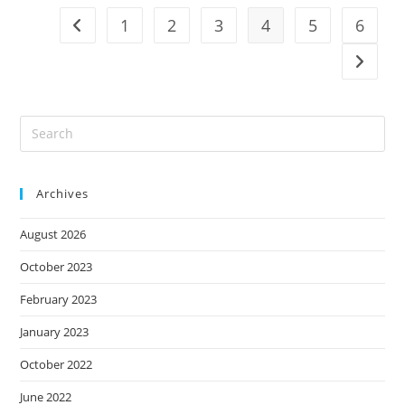
1
2
3
4
5
6
Go to the previous page
Go to t
Archives
August 2026
October 2023
February 2023
January 2023
October 2022
June 2022