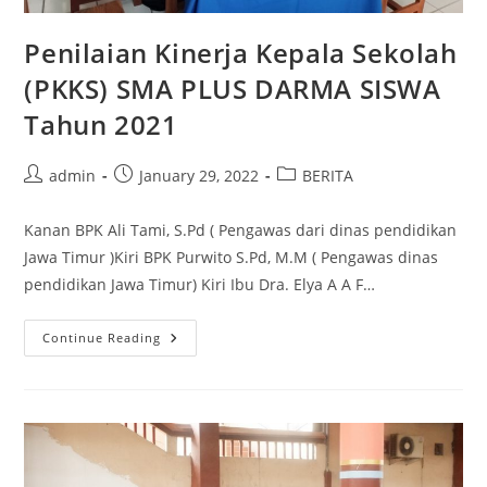
Penilaian Kinerja Kepala Sekolah
(PKKS) SMA PLUS DARMA SISWA
Tahun 2021
Post
Post
Post
admin
January 29, 2022
BERITA
author:
published:
category:
Kanan BPK Ali Tami, S.Pd ( Pengawas dari dinas pendidikan
Jawa Timur )Kiri BPK Purwito S.Pd, M.M ( Pengawas dinas
pendidikan Jawa Timur) Kiri Ibu Dra. Elya A A F…
Penilaian
Continue Reading
Kinerja
Kepala
Sekolah
(PKKS)
SMA
PLUS
DARMA
SISWA
Tahun