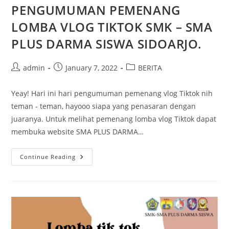
PENGUMUMAN PEMENANG
LOMBA VLOG TIKTOK SMK – SMA
PLUS DARMA SISWA SIDOARJO.
Post
Post
Post
admin
January 7, 2022
BERITA
author:
published:
category:
Yeay! Hari ini hari pengumuman pemenang vlog Tiktok nih
teman - teman, hayooo siapa yang penasaran dengan
juaranya. Untuk melihat pemenang lomba vlog Tiktok dapat
membuka website SMA PLUS DARMA…
PENGUMUMAN
Continue Reading
PEMENANG
LOMBA
VLOG
TIKTOK
SMK
–
SMA
PLUS
DARMA
SISWA