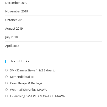
December 2019
November 2019
October 2019
August 2019
July 2018
April 2018
Useful Links
SMK Darma Siswa 1 & 2 Sidoarjo
Opens
in
Kemendikbud RI
Opens
a
in
Guru Belajar & Berbagi
Opens
new
a
in
Webmail SMA Plus MAWA
Opens
tab
new
a
in
E-Learning SMA Plus MAWA / ELMAWA
Opens
tab
new
a
in