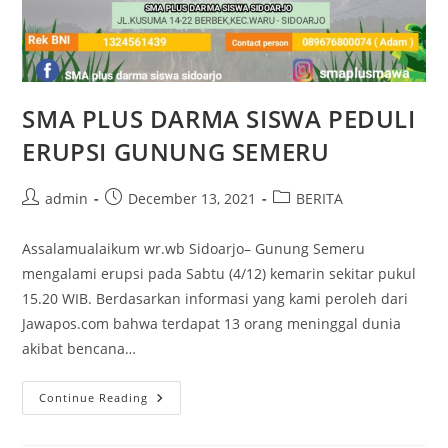
SMA PLUS DARMA SISWA PEDULI
ERUPSI GUNUNG SEMERU
Post
Post
Post
admin
December 13, 2021
BERITA
author:
published:
category:
Assalamualaikum wr.wb Sidoarjo– Gunung Semeru
mengalami erupsi pada Sabtu (4/12) kemarin sekitar pukul
15.20 WIB. Berdasarkan informasi yang kami peroleh dari
Jawapos.com bahwa terdapat 13 orang meninggal dunia
akibat bencana…
SMA
Continue Reading
PLUS
DARMA
SISWA