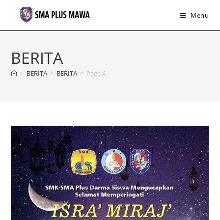
Menu
Skip
to
BERITA
content
>
BERITA
>
BERITA
>
Page 4