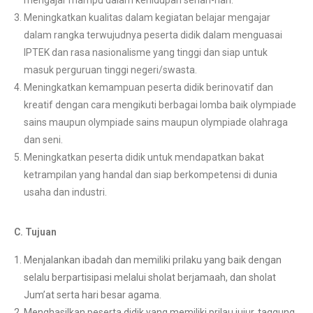
Meningkatkan kualitas dalam kegiatan belajar mengajar
dalam rangka terwujudnya peserta didik dalam menguasai
IPTEK dan rasa nasionalisme yang tinggi dan siap untuk
masuk perguruan tinggi negeri/swasta.
Meningkatkan kemampuan peserta didik berinovatif dan
kreatif dengan cara mengikuti berbagai lomba baik olympiade
sains maupun olympiade sains maupun olympiade olahraga
dan seni.
Meningkatkan peserta didik untuk mendapatkan bakat
ketrampilan yang handal dan siap berkompetensi di dunia
usaha dan industri.
C. Tujuan
Menjalankan ibadah dan memiliki prilaku yang baik dengan
selalu berpartisipasi melalui sholat berjamaah, dan sholat
Jum’at serta hari besar agama.
Menghasilkan peserta didik yang memiliki prilau jujur, taggung