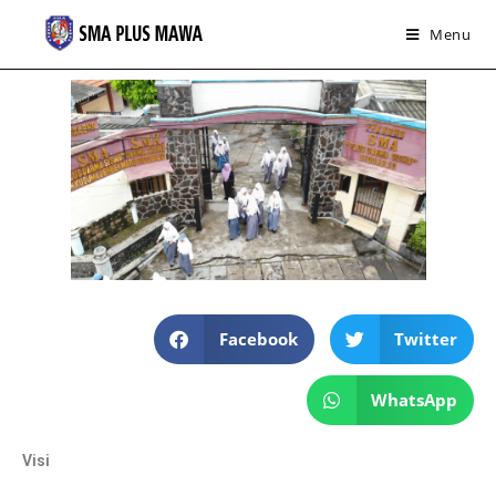
Menu
Facebook
Twitter
WhatsApp
Visi