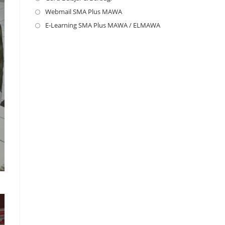
new
a
in
Webmail SMA Plus MAWA
Opens
tab
new
a
in
E-Learning SMA Plus MAWA / ELMAWA
Opens
tab
new
a
in
tab
new
a
tab
new
tab