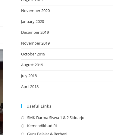
November 2020
January 2020
December 2019
November 2019
October 2019
August 2019
July 2018
April 2018
Useful Links
SMK Darma Siswa 1 & 2 Sidoarjo
Opens
in
Kemendikbud RI
Opens
a
in
Guru Belajar & Berbagi
Opens