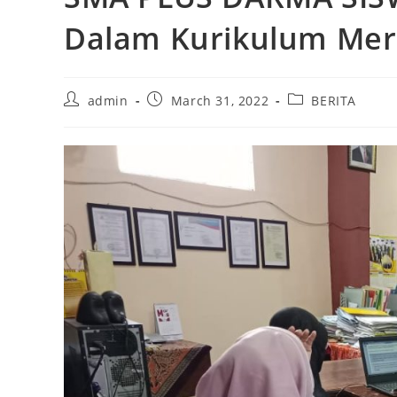
Dalam Kurikulum Mer
Post
Post
Post
admin
March 31, 2022
BERITA
author:
published:
category: