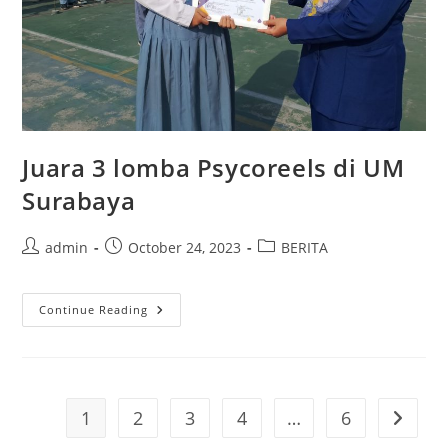
Juara 3 lomba Psycoreels di UM
Surabaya
Post
Post
Post
admin
October 24, 2023
BERITA
author:
published:
category:
Juara
Continue Reading
3
Lomba
Psycoreels
Di
UM
Surabaya
1
2
3
4
…
6
Go to t