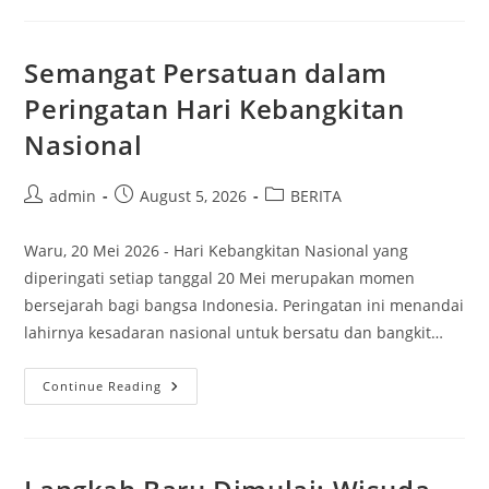
Pengorbanan
Di
Hari
Raya
Semangat Persatuan dalam
Idul
Adha
Peringatan Hari Kebangkitan
Nasional
Post
Post
Post
admin
August 5, 2026
BERITA
author:
published:
category:
Waru, 20 Mei 2026 - Hari Kebangkitan Nasional yang
diperingati setiap tanggal 20 Mei merupakan momen
bersejarah bagi bangsa Indonesia. Peringatan ini menandai
lahirnya kesadaran nasional untuk bersatu dan bangkit…
Semangat
Continue Reading
Persatuan
Dalam
Peringatan
Hari
Kebangkitan
Nasional