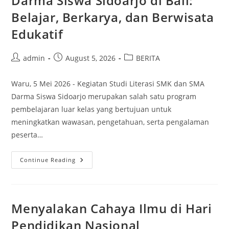
Darma Siswa Sidoarjo di Bali:
Awal
Belajar, Berkarya, dan Berwisata
Perjalanan
Masa
Depan
Edukatif
Post
Post
Post
admin
August 5, 2026
BERITA
author:
published:
category:
Waru, 5 Mei 2026 - Kegiatan Studi Literasi SMK dan SMA
Darma Siswa Sidoarjo merupakan salah satu program
pembelajaran luar kelas yang bertujuan untuk
meningkatkan wawasan, pengetahuan, serta pengalaman
peserta…
Studi
Continue Reading
Literasi
SMK
Dan
SMA
Darma
Siswa
Menyalakan Cahaya Ilmu di Hari
Sidoarjo
Di
Pendidikan Nasional
Bali: