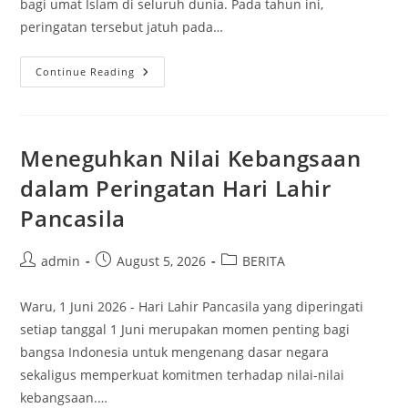
bagi umat Islam di seluruh dunia. Pada tahun ini,
peringatan tersebut jatuh pada…
Menyambut
Continue Reading
Tahun
Baru
Islam
Dengan
Semangat
Hijrah
Meneguhkan Nilai Kebangsaan
Dan
Perbaikan
dalam Peringatan Hari Lahir
Diri
Pancasila
Post
Post
Post
admin
August 5, 2026
BERITA
author:
published:
category:
Waru, 1 Juni 2026 - Hari Lahir Pancasila yang diperingati
setiap tanggal 1 Juni merupakan momen penting bagi
bangsa Indonesia untuk mengenang dasar negara
sekaligus memperkuat komitmen terhadap nilai-nilai
kebangsaan.…