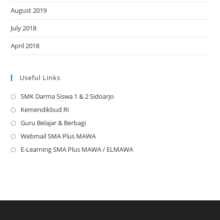
August 2019
July 2018
April 2018
Useful Links
SMK Darma Siswa 1 & 2 Sidoarjo
Opens
in
Kemendikbud RI
Opens
a
in
Guru Belajar & Berbagi
Opens
new
a
in
Webmail SMA Plus MAWA
Opens
tab
new
a
in
E-Learning SMA Plus MAWA / ELMAWA
Opens
tab
new
a
in
tab
new
a
tab
new
tab