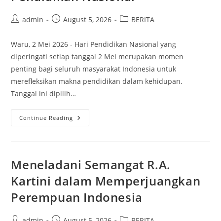
Belajar,
Berkarya,
Dan
Post
Post
Post
admin
August 5, 2026
BERITA
Berwisata
author:
published:
category:
Edukatif
Waru, 2 Mei 2026 - Hari Pendidikan Nasional yang
diperingati setiap tanggal 2 Mei merupakan momen
penting bagi seluruh masyarakat Indonesia untuk
merefleksikan makna pendidikan dalam kehidupan.
Tanggal ini dipilih…
Menyalakan
Continue Reading
Cahaya
Ilmu
Di
Hari
Pendidikan
Nasional
Meneladani Semangat R.A.
Kartini dalam Memperjuangkan
Perempuan Indonesia
Post
Post
Post
admin
August 5, 2026
BERITA