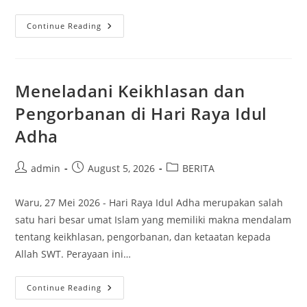
Meneguhkan
Continue Reading
Nilai
Kebangsaan
Dalam
Peringatan
Hari
Lahir
Meneladani Keikhlasan dan
Pancasila
Pengorbanan di Hari Raya Idul
Adha
Post
Post
Post
admin
August 5, 2026
BERITA
author:
published:
category:
Waru, 27 Mei 2026 - Hari Raya Idul Adha merupakan salah
satu hari besar umat Islam yang memiliki makna mendalam
tentang keikhlasan, pengorbanan, dan ketaatan kepada
Allah SWT. Perayaan ini…
Meneladani
Continue Reading
Keikhlasan
Dan