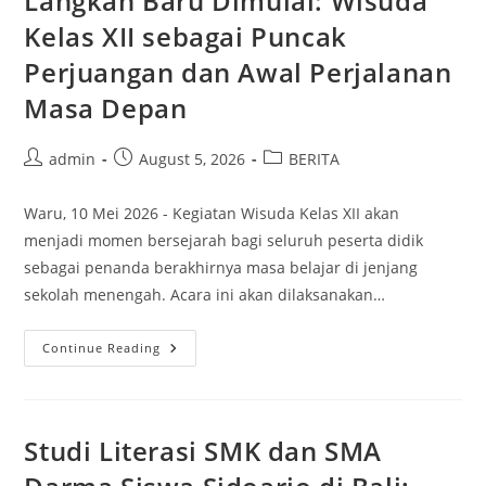
Langkah Baru Dimulai: Wisuda
Kelas XII sebagai Puncak
Perjuangan dan Awal Perjalanan
Masa Depan
Post
Post
Post
admin
August 5, 2026
BERITA
author:
published:
category:
Waru, 10 Mei 2026 - Kegiatan Wisuda Kelas XII akan
menjadi momen bersejarah bagi seluruh peserta didik
sebagai penanda berakhirnya masa belajar di jenjang
sekolah menengah. Acara ini akan dilaksanakan…
Langkah
Continue Reading
Baru
Dimulai:
Wisuda
Kelas
XII
Sebagai
Studi Literasi SMK dan SMA
Puncak
Perjuangan
Dan