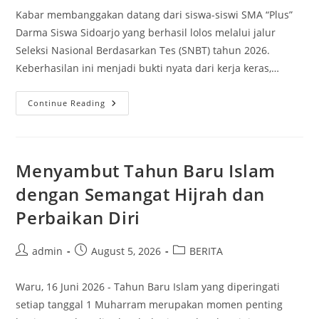
Kabar membanggakan datang dari siswa-siswi SMA “Plus”
Darma Siswa Sidoarjo yang berhasil lolos melalui jalur
Seleksi Nasional Berdasarkan Tes (SNBT) tahun 2026.
Keberhasilan ini menjadi bukti nyata dari kerja keras,…
Dari
Continue Reading
Ruang
Kelas
Menuju
Kampus
Impian
–
Menyambut Tahun Baru Islam
Prestasi
Siswa
dengan Semangat Hijrah dan
SMA
“Plus”
Perbaikan Diri
Darma
Siswa
Sidoarjo
Lolos
Post
Post
Post
admin
August 5, 2026
BERITA
SNBT
2026
author:
published:
category:
Waru, 16 Juni 2026 - Tahun Baru Islam yang diperingati
setiap tanggal 1 Muharram merupakan momen penting