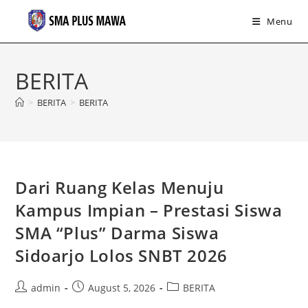
Menu
Skip
to
BERITA
content
>
BERITA
>
BERITA
Dari Ruang Kelas Menuju
Kampus Impian – Prestasi Siswa
SMA “Plus” Darma Siswa
Sidoarjo Lolos SNBT 2026
Post
Post
Post
admin
August 5, 2026
BERITA
author:
published:
category: