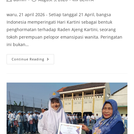
author:
published:
category:
waru, 21 april 2026 - Setiap tanggal 21 April, bangsa
Indonesia memperingati Hari Kartini sebagai bentuk
penghormatan terhadap Raden Ajeng Kartini, seorang
tokoh perempuan pelopor emansipasi wanita. Peringatan
ini bukan…
Meneladani
Continue Reading
Semangat
R.A.
Kartini
Dalam
Memperjuangkan
Perempuan
Indonesia