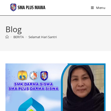
Menu
Skip
to
Blog
content
>
BERITA
>
Selamat Hari Santri