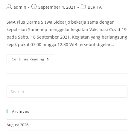
Post
Post
Post
admin
September 4, 2021
BERITA
author:
published:
category:
SMA Plus Darma Siswa Sidoarjo bekerja sama dengan
kepolisian Sumenep menggelar kegiatan Vaksinasi Covid-19
pada Sabtu 18 September 2021. Kegiatan yang berlangsung
sejak pukul 07.00 hingga 12.30 WIB tersebut digelar…
Penyelenggaraan
Continue Reading
Vaksinasi
Covid-
19
Tahap
1,
Bagi
Peserta
Didik
SMA
Plus
Darma
Siswa
Archives
August 2026